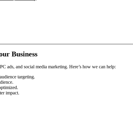
our Business
PC ads, and social media marketing. Here’s how we can help:
udience targeting.
udience.
optimized.
ter impact.