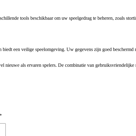
illende tools beschikbaar om uw speelgedrag te beheren, zoals stortings
en biedt een veilige speelomgeving. Uw gegevens zijn goed beschermd m
nieuwe als ervaren spelers. De combinatie van gebruiksvriendelijke reg
*