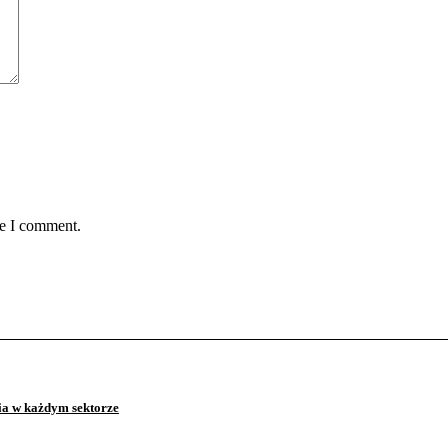
me I comment.
cia w każdym sektorze