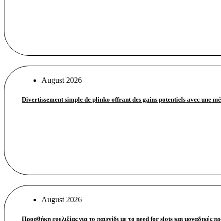
August 2026
Divertissement simple de plinko offrant des gains potentiels avec une méc
August 2026
Προσθήκη ευελιξίας για το παιχνίδι με το need for slots και μοναδικές 