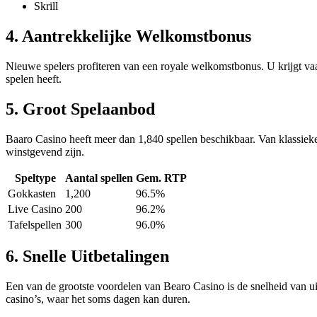
Skrill
4. Aantrekkelijke Welkomstbonus
Nieuwe spelers profiteren van een royale welkomstbonus. U krijgt va
spelen heeft.
5. Groot Spelaanbod
Baaro Casino heeft meer dan 1,840 spellen beschikbaar. Van klassieke
winstgevend zijn.
Speltype
Aantal spellen
Gem. RTP
Gokkasten
1,200
96.5%
Live Casino
200
96.2%
Tafelspellen
300
96.0%
6. Snelle Uitbetalingen
Een van de grootste voordelen van Bearo Casino is de snelheid van uit
casino’s, waar het soms dagen kan duren.