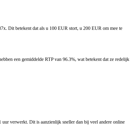
 37x. Dit betekent dat als u 100 EUR stort, u 200 EUR om mee te
en hebben een gemiddelde RTP van 96.3%, wat betekent dat ze redelijk
ur verwerkt. Dit is aanzienlijk sneller dan bij veel andere online