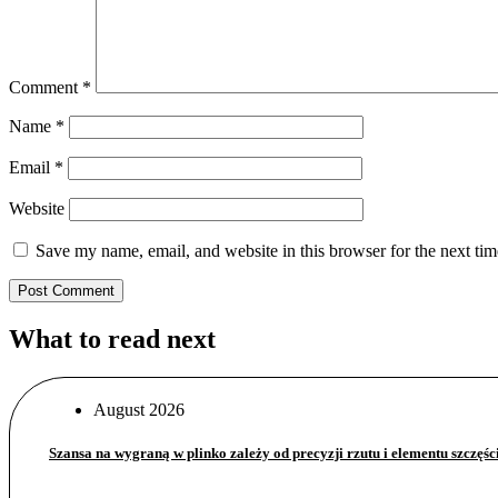
Comment
*
Name
*
Email
*
Website
Save my name, email, and website in this browser for the next ti
What to read next
August 2026
Szansa na wygraną w plinko zależy od precyzji rzutu i elementu szczęś