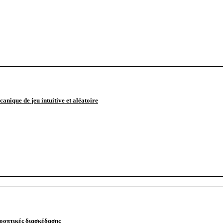
anique de jeu intuitive et aléatoire
προοπτικές διασκέδασης