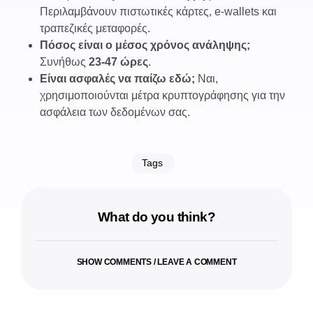
Περιλαμβάνουν πιστωτικές κάρτες, e-wallets και
τραπεζικές μεταφορές.
Πόσος είναι ο μέσος χρόνος ανάληψης;
Συνήθως
23-47 ώρες
.
Είναι ασφαλές να παίζω εδώ;
Ναι,
χρησιμοποιούνται μέτρα κρυπτογράφησης για την
ασφάλεια των δεδομένων σας.
Tags
What do you think?
SHOW COMMENTS / LEAVE A COMMENT