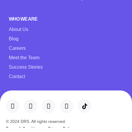
WHO WE ARE
About Us
Blog
Careers
Meet the Team
Success Stories
Contact
© 2024 DRS. All rights reserved.
Terms & Conditions
Privacy Policy