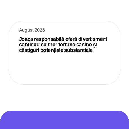
August 2026
Joaca responsabilă oferă divertisment
continuu cu thor fortune casino și
câștiguri potențiale substanțiale