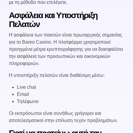
με τη μέθοδο που επιλέγετε.
Ασφάλεια και Υποστήριξη
Πελατών
Η ασφάλεια των παικτών είναι πρωταρχικής σημασίας
για το Bareo Casino. Η πλατφόρμα χρησιμοποιεί
προηγμένα μέτρα κρυπτογράφησης για να διασφαλίσει
την ασφάλεια των προσωπικών και οικονομικών
πληροφοριών.
Η υποστήριξη πελατών είναι διαθέσιμη μέσω:
Live chat
Email
Τηλέφωνο
Οι εκπρόσωποι είναι συνήθως γρήγοροι και
αποτελεσματικοί στην επίλυση τυχόν προβλημάτων.