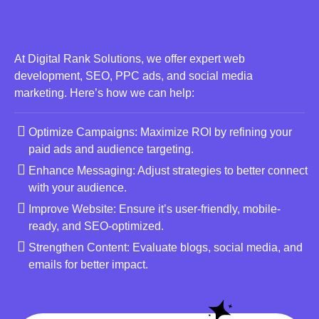
At Digital Rank Solutions, we offer expert web
development, SEO, PPC ads, and social media
marketing. Here’s how we can help:
Optimize Campaigns: Maximize ROI by refining your
paid ads and audience targeting.
Enhance Messaging: Adjust strategies to better connect
with your audience.
Improve Website: Ensure it’s user-friendly, mobile-
ready, and SEO-optimized.
Strengthen Content: Evaluate blogs, social media, and
emails for better impact.