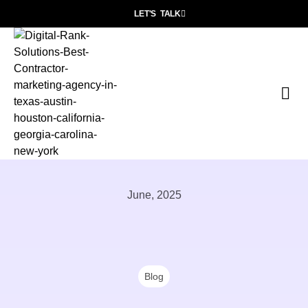
LET'S TALK
P
Wh
Con
June, 2025
Blog