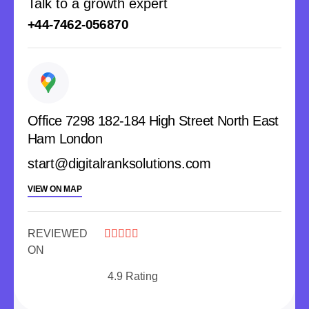
Talk to a growth expert
+44-7462-056870
Office 7298 182-184 High Street North East
Ham London
start@digitalranksolutions.com
VIEW ON MAP
REVIEWED





ON
4.9 Rating