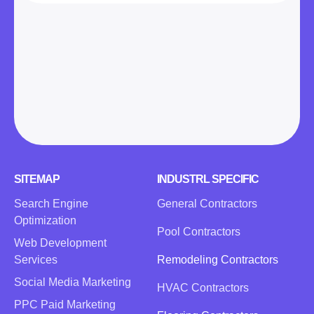
SITEMAP
INDUSTRL SPECIFIC
Search Engine
General Contractors
Optimization
Pool Contractors
Web Development
Services
Remodeling Contractors
Social Media Marketing
HVAC Contractors
PPC Paid Marketing