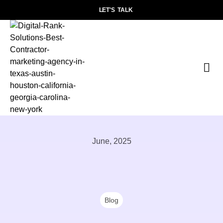
LET'S TALK
P
Wh
Con
June, 2025
Blog